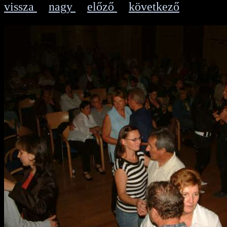
vissza
nagy
előző
következő
|
|
|